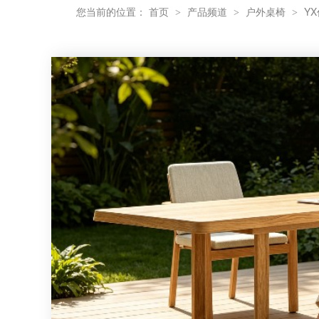
您当前的位置：
首页
产品频道
户外桌椅
Y
>
>
>
为什么柚木家具与藤编家具搭配尤为合适？
别墅露台户外家具避坑指南！经验总结出的宝藏攻略