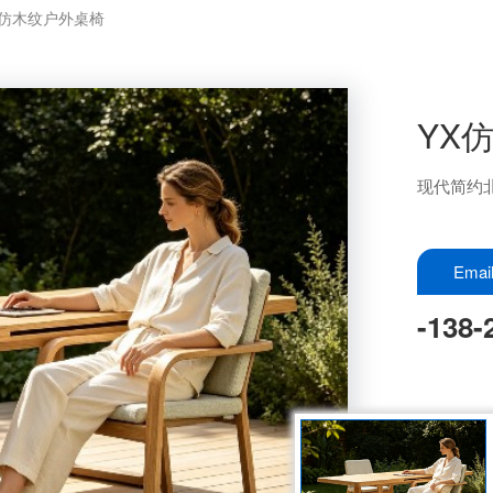
X仿木纹户外桌椅
YX
现代简约
Ema
-138-