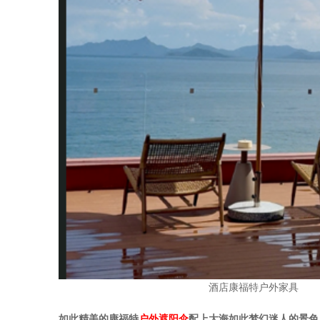
酒店康福特户外家具
如此精美的康福特
户外
遮阳伞
配上大海
如此梦幻迷人的景色