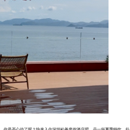
，你是否心动了呢？快来入住
深圳松善度假酒店
吧。品一杯夏季特饮，赴