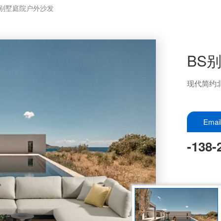
S别墅庭院户外沙发
BS
现代简约
Ema
-138-