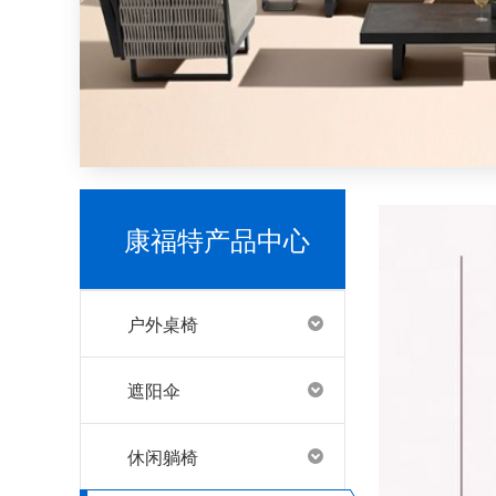
哪里有户外家具源头工厂
康福特产品中心
推荐一些源头户外家具工厂
户外桌椅
遮阳伞
休闲躺椅