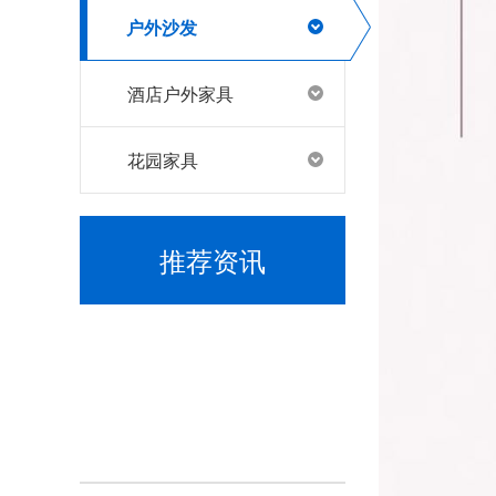
户外沙发
找到户外家具工厂，康福特脱颖而出
酒店户外家具
花园家具
推荐资讯
别墅露台找到康福特户外家具工厂，打造完美休闲空间
为什么很多户外家具项目都找康福特？