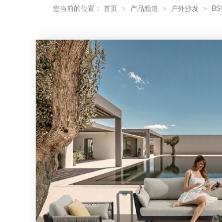
您当前的位置：
首页
产品频道
户外沙发
B
>
>
>
为什么柚木家具与藤编家具搭配尤为合适？
别墅露台户外家具避坑指南！经验总结出的宝藏攻略