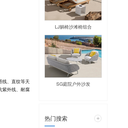
LJ躺椅沙滩椅组合
墨线、直纹等天
SG庭院户外沙发
抗紫外线、耐腐
热门搜索
+